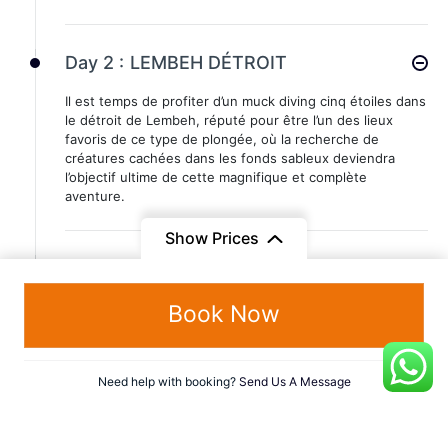
Day 2 :
LEMBEH DÉTROIT
Il est temps de profiter d’un muck diving cinq étoiles dans
le détroit de Lembeh, réputé pour être l’un des lieux
favoris de ce type de plongée, où la recherche de
créatures cachées dans les fonds sableux deviendra
l’objectif ultime de cette magnifique et complète
aventure.
Show Prices
Day 3 :
LEMBEH DÉTROIT
Il est temps de profiter d’un muck diving cinq étoiles dans
Book Now
le détroit de Lembeh, réputé pour être l’un des lieux
favoris de ce type de plongée, où la recherche de
créatures cachées dans les fonds sableux deviendra
Need help with booking?
Send Us A Message
l’objectif ultime de cette magnifique et complète
aventure.