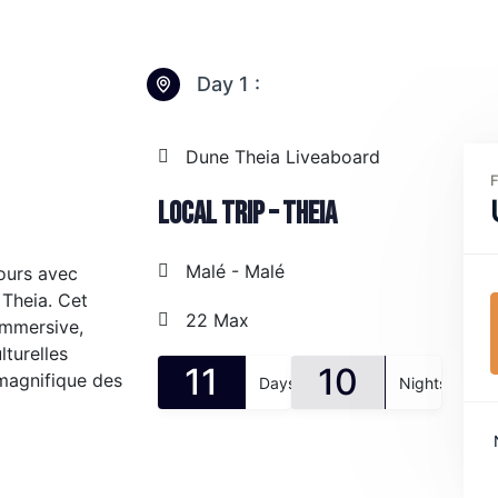
Day 1 :
Dune Theia Liveaboard
Local Trip – Theia
Malé - Malé
ours avec
Theia. Cet
22 Max
immersive,
turelles
11
10
 magnifique des
Days
Nights