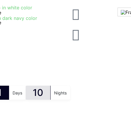
e
e
1
10
Days
Nights