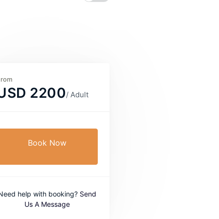
From
USD 2200
/ Adult
Book Now
Need help with booking?
Send
Us A Message