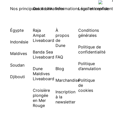
Nos principales destinations
Quick Link
Informations sur l’entreprise
Légal et confidenti
Égypte
Raja
À
Conditions
Ampat
propos
générales
Liveaboard
de
Indonésie
Dune
Politique de
Banda Sea
confidentialité
Maldives
Liveaboard
FAQ
Politique
Soudan
Dune
Blog
d’annulation
Maldives
Djibouti
Liveaboard
Marchandise
Politique
de
Croisière
cookies
Inscription
plongée
à la
en Mer
newsletter
Rouge