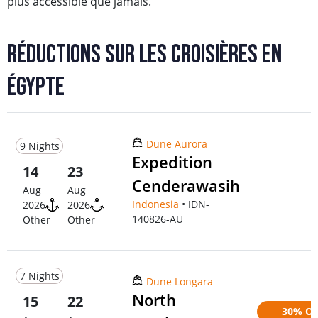
plus accessible que jamais.
Réductions sur les croisières en
Égypte
Dune Aurora
9 Nights
Expedition
14
23
Cenderawasih
Aug
Aug
Indonesia
• IDN-
2026
2026
140826-AU
Other
Other
7 Nights
Dune Longara
North
15
22
30% Of