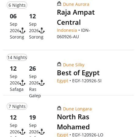
Dune Aurora
6 Nights
Raja Ampat
06
12
Central
Sep
Sep
Indonesia
• IDN-
2026
2026
060926-AU
Sorong
Sorong
14 Nights
Dune Silky
12
26
Best of Egypt
Sep
Sep
Egypt
• EGY-120926-SI
2026
2026
Safaga
Ras
Galep
7 Nights
Dune Longara
North Ras
12
19
Mohamed
Sep
Sep
2026
2026
Egypt
• EGY-120926-LO